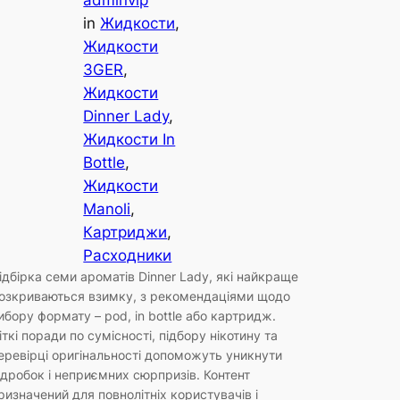
adminvip
in
Жидкости
, 
Жидкости
3GER
, 
Жидкости
Dinner Lady
, 
Жидкости In
Bottle
, 
Жидкости
Manoli
, 
Картриджи
, 
Расходники
ідбірка семи ароматів Dinner Lady, які найкраще
озкриваються взимку, з рекомендаціями щодо
ибору формату – pod, in bottle або картридж.
іткі поради по сумісності, підбору нікотину та
еревірці оригінальності допоможуть уникнути
ідробок і неприємних сюрпризів. Контент
ризначений для повнолітніх користувачів і