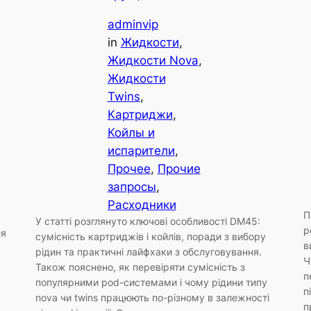
adminvip
in
Жидкости
, 
Жидкости Nova
, 
Жидкости
Twins
, 
Картриджи
, 
Койлы и
испарители
, 
Прочее
, 
Прочие
запросы
, 
Расходники
П
У статті розглянуто ключові особливості DM45:
р
ля
сумісність картриджів і койлів, поради з вибору
в
рідин та практичні лайфхаки з обслуговування.
Ч
Також пояснено, як перевіряти сумісність з
п
популярними pod-системами і чому рідини типу
п
nova чи twins працюють по-різному в залежності
п