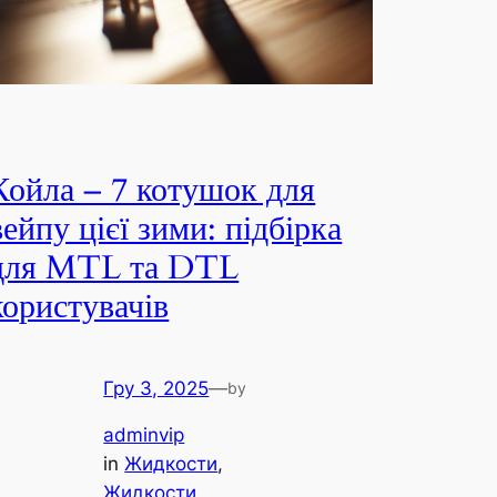
Койла – 7 котушок для
вейпу цієї зими: підбірка
для MTL та DTL
користувачів
Гру 3, 2025
—
by
adminvip
in
Жидкости
, 
Жидкости