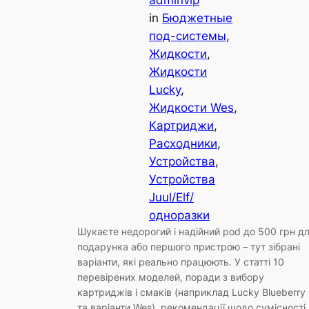
adminvip
in
Бюджетные
под-системы
, 
Жидкости
, 
Жидкости
Lucky
, 
Жидкости Wes
, 
Картриджи
, 
Расходники
, 
Устройства
, 
Устройства
Juul/Elf/
одноразки
Шукаєте недорогий і надійний pod до 500 грн д
подарунка або першого пристрою – тут зібрані
варіанти, які реально працюють. У статті 10
перевірених моделей, поради з вибору
картриджів і смаків (наприклад Lucky Blueberry
та варіанти Wes), рекомендації щодо сумісності