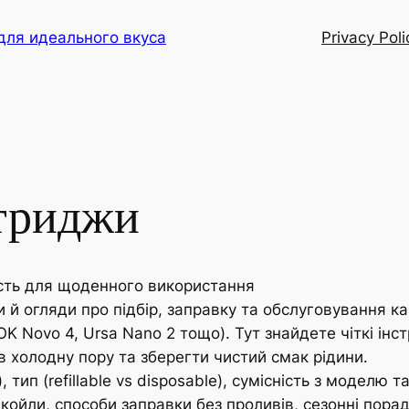
для идеального вкуса
Privacy Poli
триджи
ість для щоденного використання
 й огляди про підбір, заправку та обслуговування к
 Novo 4, Ursa Nano 2 тощо). Тут знайдете чіткі інстр
 холодну пору та зберегти чистий смак рідини.
, тип (refillable vs disposable), сумісність з моделю 
койли, способи заправки без проливів, сезонні пора