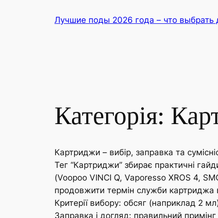
Перейти
Лучшие поды 2026 года – что выбрать 
до
вмісту
Категорія:
Кар
Картриджи – вибір, заправка та сумісн
Тег “Картриджи” збирає практичні гайди
(Voopoo VINCI Q, Vaporesso XROS 4, SMOK
продовжити термін служби картриджа в
Критерії вибору: обсяг (наприклад 2 мл)
Заправка і догляд: правильний примінг 