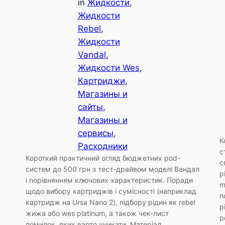
in
Жидкости
, 
Жидкости
Rebel
, 
Жидкости
Vandal
, 
Жидкости Wes
, 
Картриджи
, 
Магазины и
сайты
, 
Магазины и
сервисы
, 
К
Расходники
с
Короткий практичний огляд бюджетних pod-
с
систем до 500 грн з тест-драйвом моделі Вандал
р
і порівнянням ключових характеристик. Поради
m
щодо вибору картриджів і сумісності (наприклад
п
картридж на Ursa Nano 2), підбору рідин як rebel
р
жижа або wes platinum, а також чек-лист
p
помилок, яких варто уникати. Матеріал