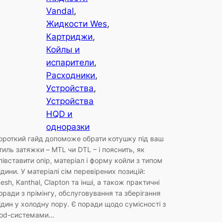
Vandal
, 
Жидкости Wes
, 
Картриджи
, 
Койлы и
испарители
, 
Расходники
, 
Устройства
, 
Устройства
HQD и
одноразки
ороткий гайд допоможе обрати котушку під ваш
тиль затяжки – MTL чи DTL – і пояснить, як
півставити опір, матеріал і форму койли з типом
ідини. У матеріалі сім перевірених позицій:
esh, Kanthal, Clapton та інші, а також практичні
оради з прімінгу, обслуговування та зберігання
ідин у холодну пору. Є поради щодо сумісності з
od-системами…