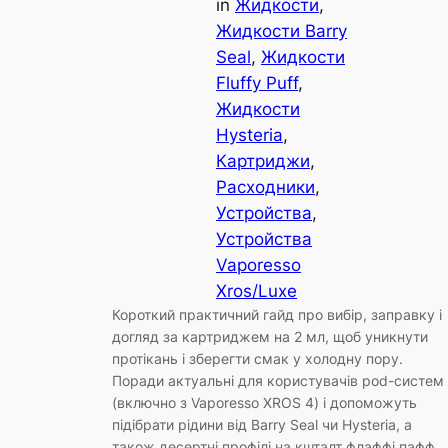
in
Жидкости
, 
Жидкости Barry
Seal
, 
Жидкости
Fluffy Puff
, 
Жидкости
Hysteria
, 
Картриджи
, 
Расходники
, 
Устройства
, 
Устройства
Vaporesso
Xros/Luxe
Короткий практичний гайд про вибір, заправку і
догляд за картриджем на 2 мл, щоб уникнути
протікань і зберегти смак у холодну пору.
Поради актуальні для користувачів pod-систем
(включно з Vaporesso XROS 4) і допоможуть
підібрати рідини від Barry Seal чи Hysteria, а
також десертні профілі на кшталт флаффі пафф.