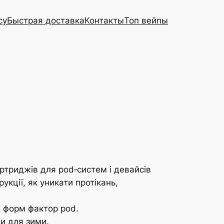
cy
Быстрая доставка
Контакты
Топ вейпы
артриджів для pod‑систем і девайсів
укції, як уникати протікань,
та форм фактор pod.
ди для зими.