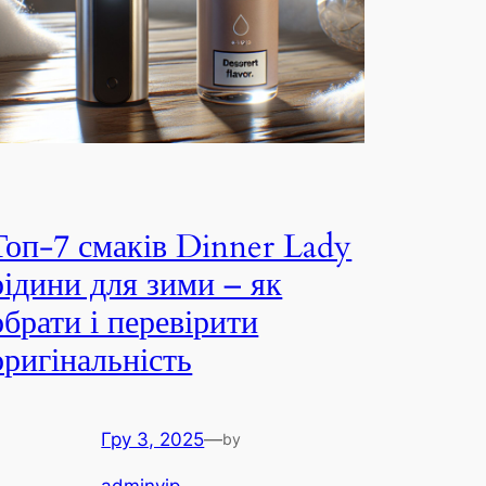
Топ-7 смаків Dinner Lady
рідини для зими – як
обрати і перевірити
оригінальність
Гру 3, 2025
—
by