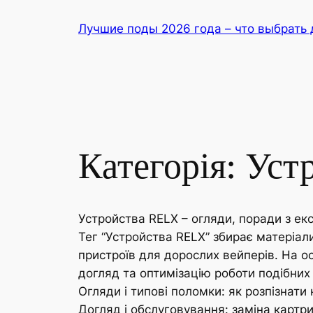
Перейти
Лучшие поды 2026 года – что выбрать 
до
вмісту
Категорія:
Уст
Устройства RELX – огляди, поради з екс
Тег “Устройства RELX” збирає матеріал
пристроїв для дорослих вейперів. На ос
догляд та оптимізацію роботи подібних
Огляди і типові поломки: як розпізнати 
Догляд і обслуговування: заміна картри