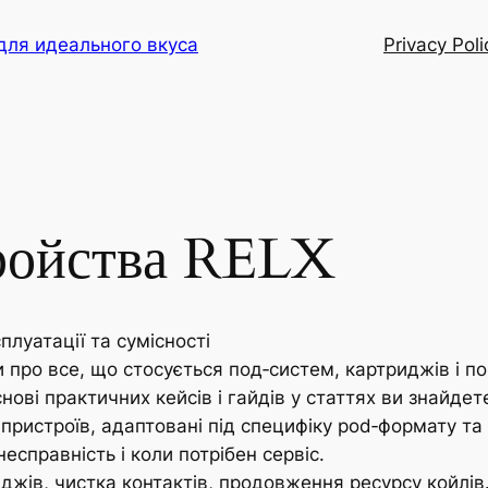
для идеального вкуса
Privacy Poli
ройства RELX
плуатації та сумісності
и про все, що стосується под‑систем, картриджів і п
нові практичних кейсів і гайдiв у статтях ви знайдет
 пристроїв, адаптовані під специфіку pod‑формату та
несправність і коли потрібен сервіс.
джів, чистка контактів, продовження ресурсу койлів