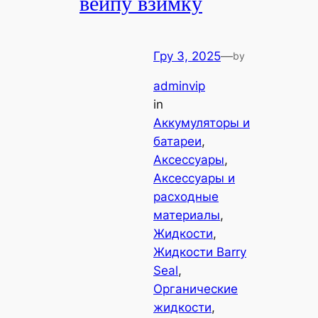
вейпу взимку
Гру 3, 2025
—
by
adminvip
in
Аккумуляторы и
батареи
, 
Аксессуары
, 
Аксессуары и
расходные
материалы
, 
Жидкости
, 
Жидкости Barry
Seal
, 
Органические
жидкости
, 