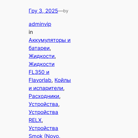
Гру 3, 2025
—
by
adminvip
in
Аккумуляторы и
батареи
, 
Жидкости
, 
Жидкости
FL350 и
Flavorlab
, 
Койлы
и испарители
, 
Расходники
, 
Устройства
, 
Устройства
RELX
, 
Устройства
Smok (Novo,