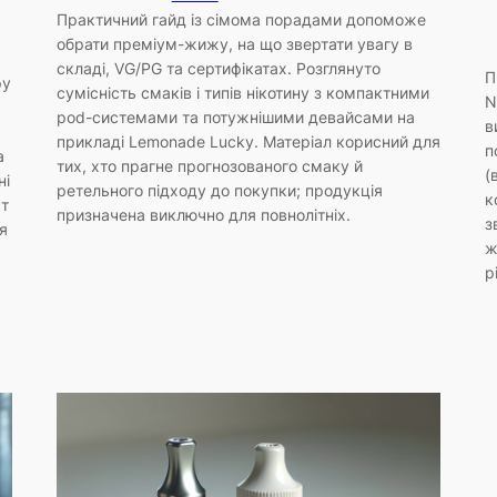
Практичний гайд із сімома порадами допоможе
обрати преміум-жижу, на що звертати увагу в
складі, VG/PG та сертифікатах. Розглянуто
П
ру
сумісність смаків і типів нікотину з компактними
N
pod-системами та потужнішими девайсами на
в
прикладі Lemonade Lucky. Матеріал корисний для
п
а
тих, хто прагне прогнозованого смаку й
(
ні
ретельного підходу до покупки; продукція
к
ст
призначена виключно для повнолітніх.
з
я
ж
р