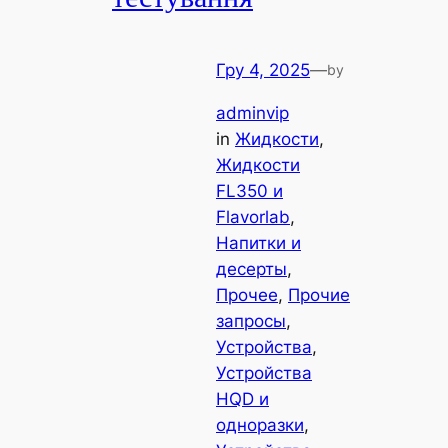
Гру 4, 2025
—
by
adminvip
in
Жидкости
, 
Жидкости
FL350 и
Flavorlab
, 
Напитки и
десерты
, 
Прочее
, 
Прочие
запросы
, 
Устройства
, 
Устройства
HQD и
одноразки
, 