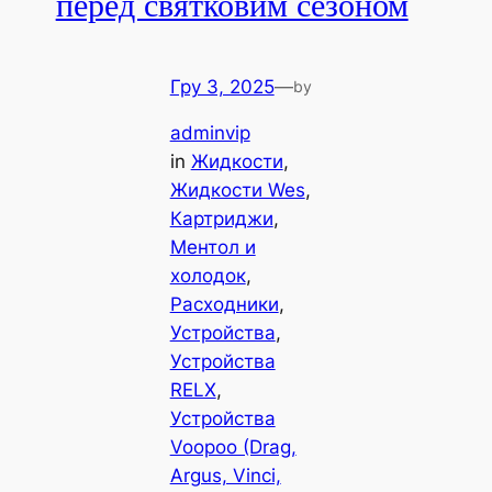
перед святковим сезоном
Гру 3, 2025
—
by
adminvip
in
Жидкости
, 
Жидкости Wes
, 
Картриджи
, 
Ментол и
холодок
, 
Расходники
, 
Устройства
, 
Устройства
RELX
, 
Устройства
Voopoo (Drag,
Argus, Vinci,