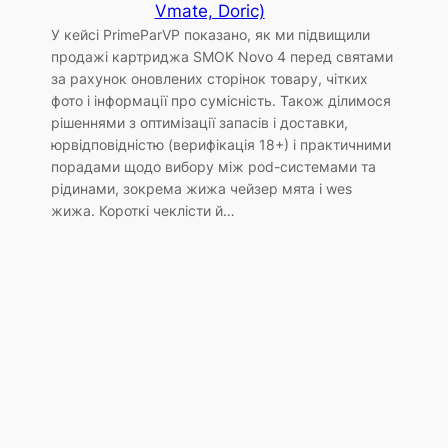
Vmate, Doric)
У кейсі PrimeParVP показано, як ми підвищили
продажі картриджа SMOK Novo 4 перед святами
за рахунок оновлених сторінок товару, чітких
фото і інформації про сумісність. Також ділимося
рішеннями з оптимізації запасів і доставки,
юрвідповідністю (верифікація 18+) і практичними
порадами щодо вибору між pod-системами та
рідинами, зокрема жижа чейзер мята і wes
жижа. Короткі чеклісти й…