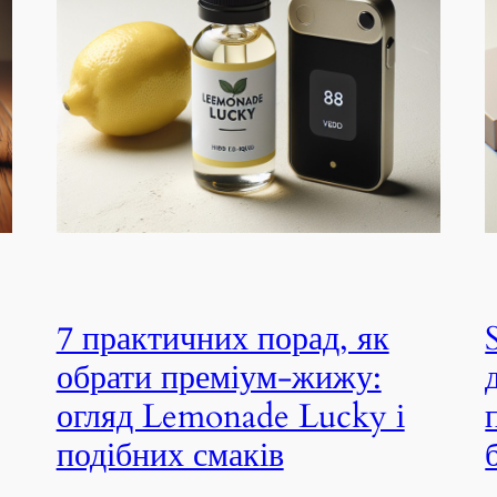
7 практичних порад, як
обрати преміум-жижу:
огляд Lemonade Lucky і
подібних смаків