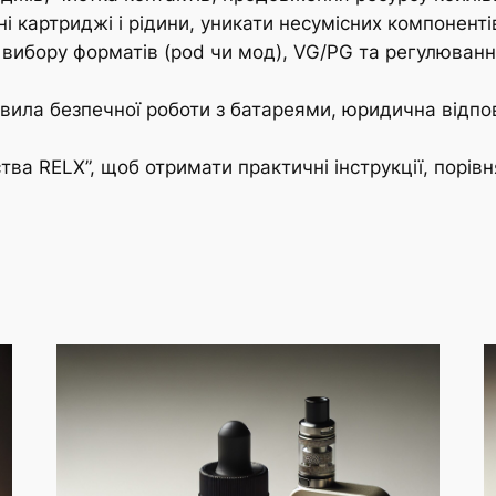
ні картриджі і рідини, уникати несумісних компоненті
вибору форматів (pod чи мод), VG/PG та регулювання
равила безпечної роботи з батареями, юридична відпов
тва RELX”, щоб отримати практичні інструкції, порівн