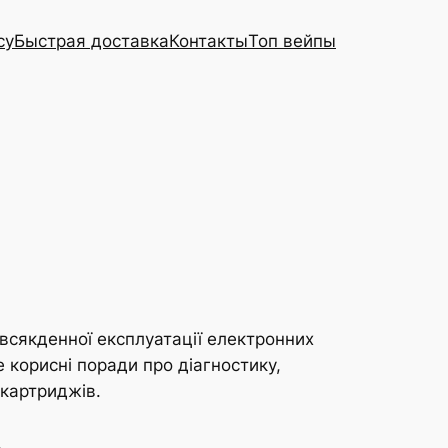
cy
Быстрая доставка
Контакты
Топ вейпы
овсякденної експлуатації електронних
е корисні поради про діагностику,
 картриджів.
.