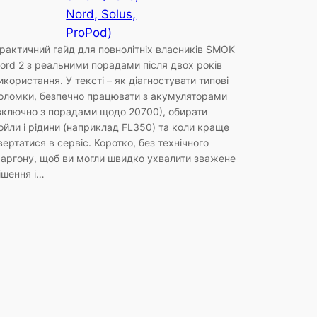
Nord, Solus,
ProPod)
рактичний гайд для повнолітніх власників SMOK
ord 2 з реальними порадами після двох років
икористання. У тексті – як діагностувати типові
оломки, безпечно працювати з акумуляторами
включно з порадами щодо 20700), обирати
ойли і рідини (наприклад FL350) та коли краще
вертатися в сервіс. Коротко, без технічного
аргону, щоб ви могли швидко ухвалити зважене
ішення і…