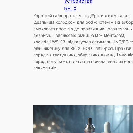
Устройства
RELX
Короткий гайд про те, як підібрати жижу кави з
ідеальним холодком для pod-систем – від вибо
смакового профілю до практичних налаштувань
девайса. Пояснюємо різницю між ментолом,
koolada і WS-23, підказуємо оптимальні VG/PG т
рівні нікотину для RELX, HQD і refill-pod. Практич
поради з тестування, зберігання взимку і чек-лі
перед покупкою; продукція призначена лише дл
повнолітніх…