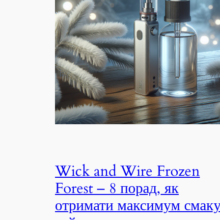
Wick and Wire Frozen
Forest – 8 порад, як
отримати максимум смак