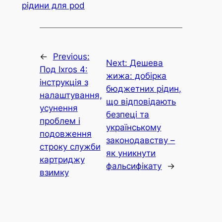
рідини для pod
←
Previous:
Next:
Дешева
Под Ixros 4:
жижа: добірка
інструкція з
бюджетних рідин,
налаштування,
що відповідають
усунення
безпеці та
проблем і
українському
подовження
законодавству –
строку служби
як уникнути
картриджу
фальсифікату
→
взимку