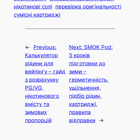
нікотинові солі
перевірка оригінальності
сумісні картриджі
←
Previous:
Next:
SMOK Pod:
Калькулятор
5 кроків
рідини для
підготовки до
вейпінгу – гайд
зими –
з розрахунку
герметичність,
PG/VG,
ущільнення,
нікотинового
підбір рідин,
вмісту та
картриджі,
зимових
правила
пропорцій
відправки
→