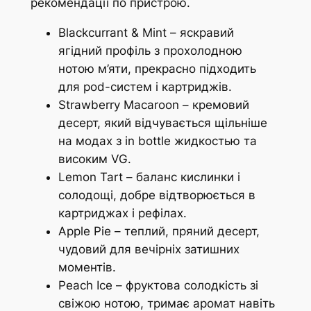
рекомендації по пристрою.
Blackcurrant & Mint – яскравий
ягідний профіль з прохолодною
нотою м’яти, прекрасно підходить
для pod-систем і картриджів.
Strawberry Macaroon – кремовий
десерт, який відчувається щільніше
на модах з in bottle жидкостью та
високим VG.
Lemon Tart – баланс кислинки і
солодощі, добре відтворюється в
картриджах і рефілах.
Apple Pie – теплий, пряний десерт,
чудовий для вечірніх затишних
моментів.
Peach Ice – фруктова солодкість зі
свіжою нотою, тримає аромат навіть