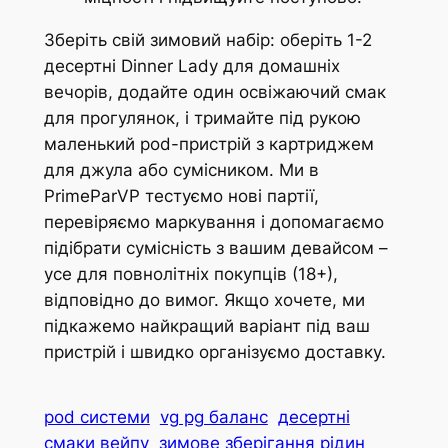
Зберіть свій зимовий набір: оберіть 1-2
десертні Dinner Lady для домашніх
вечорів, додайте один освіжаючий смак
для прогулянок, і тримайте під рукою
маленький pod-пристрій з картриджем
для джула або сумісником. Ми в
PrimeParVP тестуємо нові партії,
перевіряємо маркування і допомагаємо
підібрати сумісність з вашим девайсом –
усе для повнолітніх покупців (18+),
відповідно до вимог. Якщо хочете, ми
підкажемо найкращий варіант під ваш
пристрій і швидко організуємо доставку.
pod системи
vg pg баланс
десертні
смаки вейпу
зимове зберігання рідин