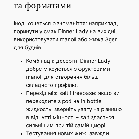
та форматами
Іноді хочеться різноманіття: наприклад,
поринути у смак Dinner Lady на вихідні, і
використовувати manoli або жижа 3ger
для буднів.
Комбінації: десертні Dinner Lady
добре міксуються з фруктовими
manoli для створення більш
складного профілю.
Перехід між salt і freebase: якщо ви
переходите з pod на in bottle
жидкость, зверніть увагу на різницю
в відчутті міцності – salt здається
сильнішим при тій самій цифрі.
Тестування нових жиж: завжди