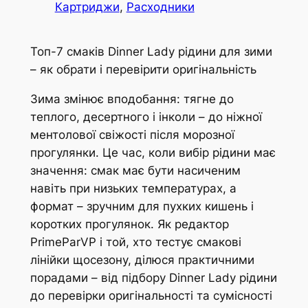
Картриджи
, 
Расходники
Топ-7 смаків Dinner Lady рідини для зими
– як обрати і перевірити оригінальність
Зима змінює вподобання: тягне до
теплого, десертного і інколи – до ніжної
ментолової свіжості після морозної
прогулянки. Це час, коли вибір рідини має
значення: смак має бути насиченим
навіть при низьких температурах, а
формат – зручним для пухких кишень і
коротких прогулянок. Як редактор
PrimeParVP і той, хто тестує смакові
лінійки щосезону, ділюся практичними
порадами – від підбору Dinner Lady рідини
до перевірки оригінальності та сумісності