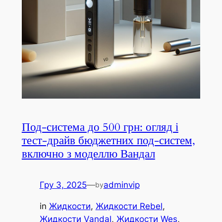
Под-система до 500 грн: огляд і
тест-драйв бюджетних под-систем,
включно з моделлю Вандал
Гру 3, 2025
—
adminvip
by
in
Жидкости
, 
Жидкости Rebel
, 
Жидкости Vandal
, 
Жидкости Wes
, 