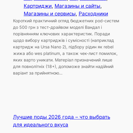
Картриджи
, 
Магазины и сайты
, 
Магазины и сервисы
, 
Расходники
Короткий практичний огляд бюджетних pod-систем
до 500 грн з тест-драйвом моделі Вандал і
порівнянням ключових характеристик. Поради
щодо вибору картриджів і сумісності (наприклад
картридж на Ursa Nano 2), підбору рідин як rebel
жижа або wes platinum, а також чек-лист помилок,
яких варто уникати. Матеріал призначений лише
для повнолітніх (18+), допоможе знайти надійний
варіант за прийнятною…
Лучшие поды 2026 года – что выбрать
для идеального вкуса