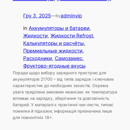
Гру 3, 2025
—
adminvip
by
in
Аккумуляторы и батареи
, 
Жидкости
, 
Жидкости Refrost
, 
Калькуляторы и расчёты
, 
Премиальные жидкости
, 
Расходники
, 
Самозамес
, 
Фруктово-ягодные вкусы
Поради щодо вибору зарядного пристрою для
акумуляторів 21700 – від типів зарядок і ключових
характеристик до необхідних захистів. Окрема
увага приділена зимовим нюансам: як температура
впливає на зарядку, зберігання та довговічність
батарей. У матеріалі є практичні чек-листи, типові
помилки й підказки; інформація призначена лише
для повнолітніх 18+.