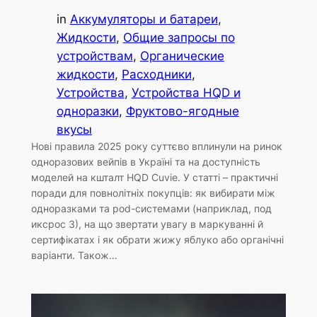
in
Аккумуляторы и батареи
, 
Жидкости
, 
Общие запросы по
устройствам
, 
Органические
жидкости
, 
Расходники
, 
Устройства
, 
Устройства HQD и
одноразки
, 
Фруктово-ягодные
вкусы
Нові правила 2025 року суттєво вплинули на ринок
одноразових вейпів в Україні та на доступність
моделей на кшталт HQD Cuvie. У статті – практичні
поради для повнолітніх покупців: як вибирати між
одноразками та pod-системами (наприклад, под
иксрос 3), на що звертати увагу в маркуванні й
сертифікатах і як обрати жижу яблуко або органічні
варіанти. Також…