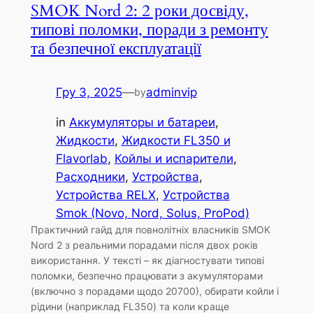
SMOK Nord 2: 2 роки досвіду,
типові поломки, поради з ремонту
та безпечної експлуатації
Гру 3, 2025
—
adminvip
by
in
Аккумуляторы и батареи
, 
Жидкости
, 
Жидкости FL350 и
Flavorlab
, 
Койлы и испарители
, 
Расходники
, 
Устройства
, 
Устройства RELX
, 
Устройства
Smok (Novo, Nord, Solus, ProPod)
Практичний гайд для повнолітніх власників SMOK
Nord 2 з реальними порадами після двох років
використання. У тексті – як діагностувати типові
поломки, безпечно працювати з акумуляторами
(включно з порадами щодо 20700), обирати койли і
рідини (наприклад FL350) та коли краще