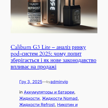
Caliburn G3 Lite – аналіз ринку
pod-систем 2025: чому попит
зберігається і як нове законодавство
впливає на продажі
Гру 3, 2025
—
adminvip
by
in
Аккумуляторы и батареи
, 
Жидкости
, 
Жидкости Nomad
, 
Жидкости Refrost
, 
Никотин и