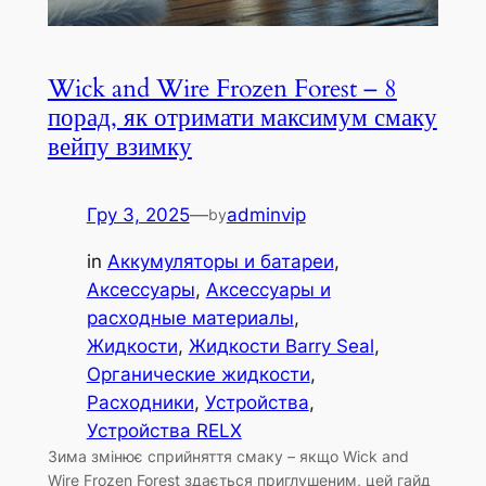
Wick and Wire Frozen Forest – 8
порад, як отримати максимум смаку
вейпу взимку
Гру 3, 2025
—
adminvip
by
in
Аккумуляторы и батареи
, 
Аксессуары
, 
Аксессуары и
расходные материалы
, 
Жидкости
, 
Жидкости Barry Seal
, 
Органические жидкости
, 
Расходники
, 
Устройства
, 
Устройства RELX
Зима змінює сприйняття смаку – якщо Wick and
Wire Frozen Forest здається приглушеним, цей гайд