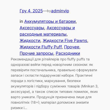
Гру 4, 2025
—
adminvip
by
in
Аккумуляторы и батареи
, 
Аксессуары
, 
Аксессуары и
расходные материалы
, 
Жидкости
, 
Жидкости Five Pawns
, 
Жидкости Fluffy Puff
, 
Прочее
, 
Прочие запросы
, 
Расходники
Рекомендації для рітейлерів про fluffy puffs та
одноразові вейпи перед новорічним сезоном: як
перевірити постачальника, правильно сформувати
запаси і скласти подарункові набори. Практичні
поради з логістики, маркування, безпеки
акумуляторів і підбору суміжних товарів (Minikan 3,
аксесуари), а також список типових помилок, яких
варто уникати. Продукція призначена лише для
повнолітніх (18+); матеріал допоможе знизити
ризики і…