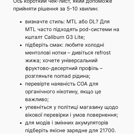
Ось короткий чек-лист, який допоможе
прийняти рішення за 5-10 хвилин:
визначте стиль: MTL або DL? Для
MTL часто підходять pod-системи на
кшталт Caliburn G3 Lite;
підберіть смак: любите холодні
ментолові нотки – дивіться refrost
жижа; хочете універсальний
фруктово-десертний профіль –
розгляньте nomad рідина;
перевірте наявність COA для
органічного нікотину, якщо це
важливо;
упевніться у політиці магазину щодо
вікової перевірки і умов повернення;
для модів і змінних акумуляторів
підберіть якісне зарядне для 21700.