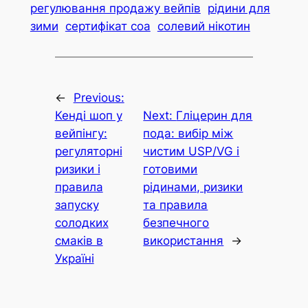
регулювання продажу вейпів
рідини для
зими
сертифікат coa
солевий нікотин
←
Previous:
Кенді шоп у
Next:
Гліцерин для
вейпінгу:
пода: вибір між
регуляторні
чистим USP/VG і
ризики і
готовими
правила
рідинами, ризики
запуску
та правила
солодких
безпечного
смаків в
використання
→
Україні