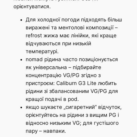
орієнтуватися.
Для холодної погоди підходять більш
виражені та ментолові композиції –
refrost жижа має лінійки, які краще
відчуваються при низькій
температурі.
nomad рідина часто позиціонується
як універсальна – підбирайте
концентрацію VG/PG згідно з
пристроєм: Caliburn G3 Lite любить
рідини зі збалансованим VG/PG для
кращої подачі в pod.
якщо шукаєте „сигаретний” відчуток,
орієнтуйтесь на рідини з вищим PG і
відносно низьким VG; для густішого
пару – навпаки.