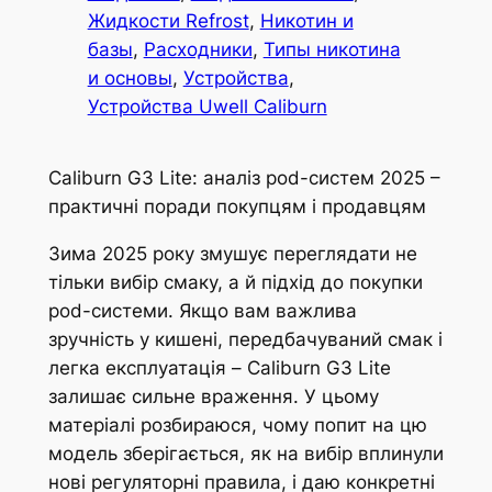
Жидкости Refrost
, 
Никотин и
базы
, 
Расходники
, 
Типы никотина
и основы
, 
Устройства
, 
Устройства Uwell Caliburn
Caliburn G3 Lite: аналіз pod-систем 2025 –
практичні поради покупцям і продавцям
Зима 2025 року змушує переглядати не
тільки вибір смаку, а й підхід до покупки
pod-системи. Якщо вам важлива
зручність у кишені, передбачуваний смак і
легка експлуатація – Caliburn G3 Lite
залишає сильне враження. У цьому
матеріалі розбираюся, чому попит на цю
модель зберігається, як на вибір вплинули
нові регуляторні правила, і даю конкретні