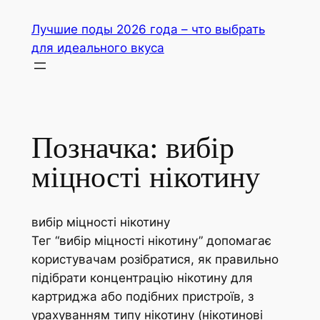
Перейти
Лучшие поды 2026 года – что выбрать
до
для идеального вкуса
вмісту
Позначка:
вибір
міцності нікотину
вибір міцності нікотину
Тег “вибір міцності нікотину” допомагає
користувачам розібратися, як правильно
підібрати концентрацію нікотину для
картриджа або подібних пристроїв, з
урахуванням типу нікотину (нікотинові