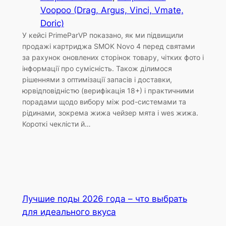
Voopoo (Drag, Argus, Vinci, Vmate,
Doric)
У кейсі PrimeParVP показано, як ми підвищили
продажі картриджа SMOK Novo 4 перед святами
за рахунок оновлених сторінок товару, чітких фото і
інформації про сумісність. Також ділимося
рішеннями з оптимізації запасів і доставки,
юрвідповідністю (верифікація 18+) і практичними
порадами щодо вибору між pod-системами та
рідинами, зокрема жижа чейзер мята і wes жижа.
Короткі чеклісти й…
Лучшие поды 2026 года – что выбрать
для идеального вкуса