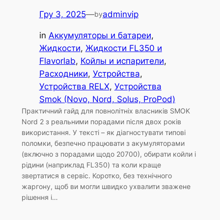
Гру 3, 2025
—
adminvip
by
in
Аккумуляторы и батареи
, 
Жидкости
, 
Жидкости FL350 и
Flavorlab
, 
Койлы и испарители
, 
Расходники
, 
Устройства
, 
Устройства RELX
, 
Устройства
Smok (Novo, Nord, Solus, ProPod)
Практичний гайд для повнолітніх власників SMOK
Nord 2 з реальними порадами після двох років
використання. У тексті – як діагностувати типові
поломки, безпечно працювати з акумуляторами
(включно з порадами щодо 20700), обирати койли і
рідини (наприклад FL350) та коли краще
звертатися в сервіс. Коротко, без технічного
жаргону, щоб ви могли швидко ухвалити зважене
рішення і…