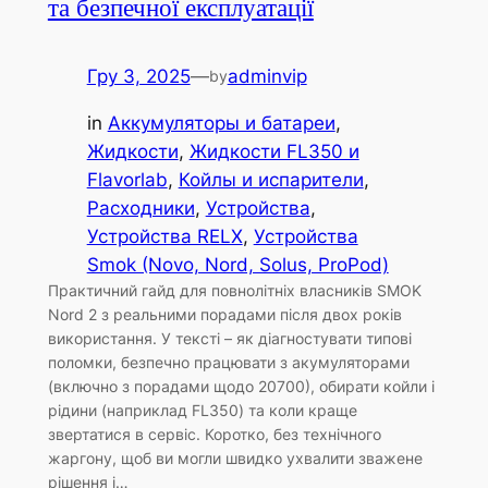
та безпечної експлуатації
Гру 3, 2025
—
adminvip
by
in
Аккумуляторы и батареи
, 
Жидкости
, 
Жидкости FL350 и
Flavorlab
, 
Койлы и испарители
, 
Расходники
, 
Устройства
, 
Устройства RELX
, 
Устройства
Smok (Novo, Nord, Solus, ProPod)
Практичний гайд для повнолітніх власників SMOK
Nord 2 з реальними порадами після двох років
використання. У тексті – як діагностувати типові
поломки, безпечно працювати з акумуляторами
(включно з порадами щодо 20700), обирати койли і
рідини (наприклад FL350) та коли краще
звертатися в сервіс. Коротко, без технічного
жаргону, щоб ви могли швидко ухвалити зважене
рішення і…