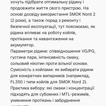
хочуть підібрати оптимальну рідину і
продовжити життя свого пристрою. На
основі досвіду використання SMOK Nord 2
(2 роки), а також порад з ремонту і
безпечної експлуатації, тут пояснюємо, як
рідина впливає на роботу койлів,
протікання та навантаження на
акумулятор.
Параметри рідини: співвідношення VG/PG,
густина пари, інтенсивність смаку,
сольовий нікотин проти вільної основи.
Сумісність з койлами: як вибирати рідини
для конкретних випарників (наприклад,
FL350 і типи койлів для SMOK Nord 2).
Практика вибору: які смаки і концентрації
підходять для субомних і MTL-режимів,
уникнення протікань і забруднення