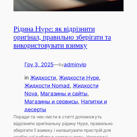
Рідина Hype: як відрізнити
оригінал, правильно зберігати та
використовувати взимку
Гру 3, 2025
—
adminvip
by
in
Жидкости
, 
Жидкости Hype
, 
Жидкости Nomad
, 
Жидкости
Nova
, 
Магазины и сайты
, 
Магазины и сервисы
, 
Напитки и
десерты
Поради та чек-листи в статті допоможуть
відрізнити оригінальну рідину Hype, правильно
зберігати її взимку і налаштувати пристрій для
стабільної роботи в холодну пору. Усередині –