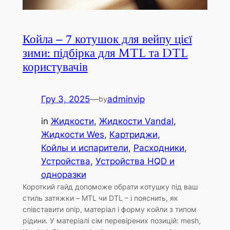
Койла – 7 котушок для вейпу цієї
зими: підбірка для MTL та DTL
користувачів
Гру 3, 2025
—
adminvip
by
in
Жидкости
, 
Жидкости Vandal
, 
Жидкости Wes
, 
Картриджи
, 
Койлы и испарители
, 
Расходники
, 
Устройства
, 
Устройства HQD и
одноразки
Короткий гайд допоможе обрати котушку під ваш
стиль затяжки – MTL чи DTL – і пояснить, як
співставити опір, матеріал і форму койли з типом
рідини. У матеріалі сім перевірених позицій: mesh,