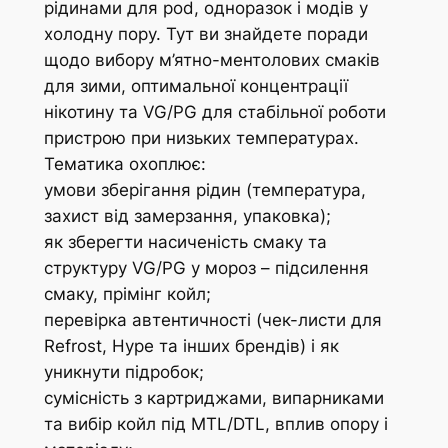
рідинами для pod, одноразок і модів у
холодну пору. Тут ви знайдете поради
щодо вибору м’ятно-ментолових смаків
для зими, оптимальної концентрації
нікотину та VG/PG для стабільної роботи
пристрою при низьких температурах.
Тематика охоплює:
умови зберігання рідин (температура,
захист від замерзання, упаковка);
як зберегти насиченість смаку та
структуру VG/PG у мороз – підсилення
смаку, прімінг койл;
перевірка автентичності (чек-листи для
Refrost, Hype та інших брендів) і як
уникнути підробок;
сумісність з картриджами, випарниками
та вибір койл під MTL/DTL, вплив опору і