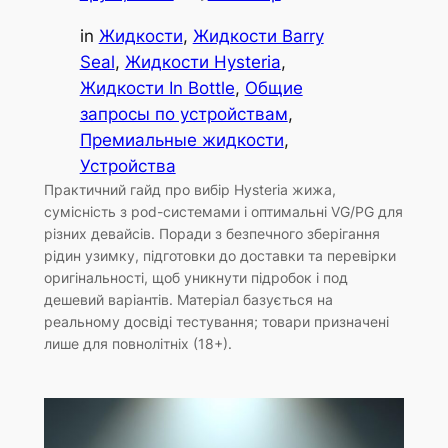
in
Жидкости
, 
Жидкости Barry
Seal
, 
Жидкости Hysteria
, 
Жидкости In Bottle
, 
Общие
запросы по устройствам
, 
Премиальные жидкости
, 
Устройства
Практичний гайд про вибір Hysteria жижа,
сумісність з pod-системами і оптимальні VG/PG для
різних девайсів. Поради з безпечного зберігання
рідин узимку, підготовки до доставки та перевірки
оригінальності, щоб уникнути підробок і под
дешевий варіантів. Матеріал базується на
реальному досвіді тестування; товари призначені
лише для повнолітніх (18+).