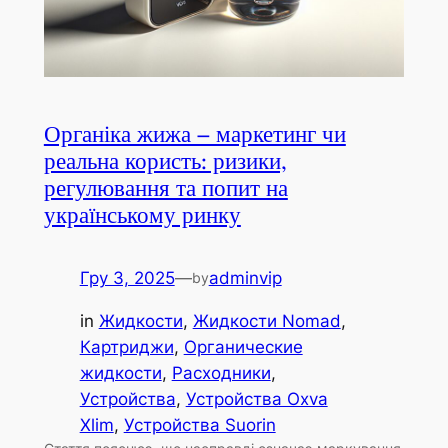
Органіка жижа – маркетинг чи
реальна користь: ризики,
регулювання та попит на
українському ринку
Гру 3, 2025
—
adminvip
by
in
Жидкости
, 
Жидкости Nomad
, 
Картриджи
, 
Органические
жидкости
, 
Расходники
, 
Устройства
, 
Устройства Oxva
Xlim
, 
Устройства Suorin