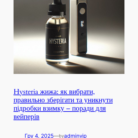
Hysteria жижа: як вибрати,
правильно зберігати та уникнути
підробки взимку – поради для
вейперів
Гру 4, 2025
—
adminvip
by