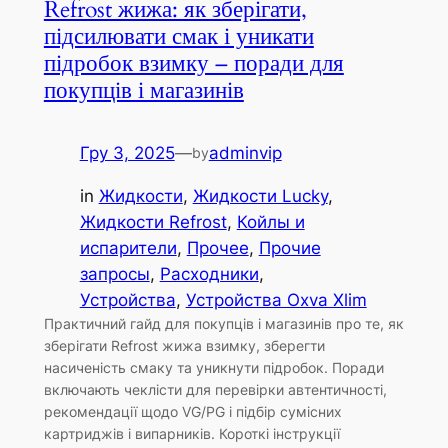
Refrost жижа: як зберігати,
підсилювати смак і уникати
підробок взимку – поради для
покупців і магазинів
Гру 3, 2025
—
adminvip
by
in
Жидкости
, 
Жидкости Lucky
, 
Жидкости Refrost
, 
Койлы и
испарители
, 
Прочее
, 
Прочие
запросы
, 
Расходники
, 
Устройства
, 
Устройства Oxva Xlim
Практичний гайд для покупців і магазинів про те, як
зберігати Refrost жижа взимку, зберегти
насиченість смаку та уникнути підробок. Поради
включають чеклісти для перевірки автентичності,
рекомендації щодо VG/PG і підбір сумісних
картриджів і випарників. Короткі інструкції