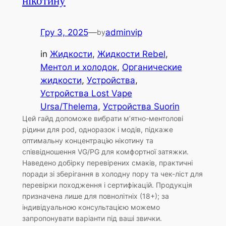
нікотину
Гру 3, 2025
—
adminvip
by
in
Жидкости
, 
Жидкости Rebel
, 
Ментол и холодок
, 
Органические
жидкости
, 
Устройства
, 
Устройства Lost Vape
Ursa/Thelema
, 
Устройства Suorin
Цей гайд допоможе вибрати м’ятно-ментолові
рідини для pod, одноразок і модів, підкаже
оптимальну концентрацію нікотину та
співвідношення VG/PG для комфортної затяжки.
Наведено добірку перевірених смаків, практичні
поради зі зберігання в холодну пору та чек-ліст для
перевірки походження і сертифікацій. Продукція
призначена лише для повнолітніх (18+); за
індивідуальною консультацією можемо
запропонувати варіанти під ваші звички.