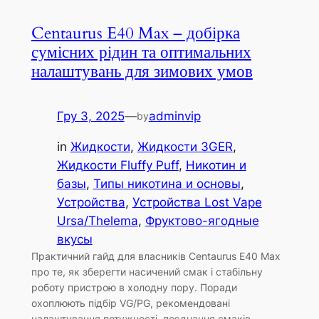
Centaurus E40 Max – добірка
сумісних рідин та оптимальних
налаштувань для зимових умов
Гру 3, 2025
—
adminvip
by
in
Жидкости
, 
Жидкости 3GER
, 
Жидкости Fluffy Puff
, 
Никотин и
базы
, 
Типы никотина и основы
, 
Устройства
, 
Устройства Lost Vape
Ursa/Thelema
, 
Фруктово-ягодные
вкусы
Практичний гайд для власників Centaurus E40 Max
про те, як зберегти насичений смак і стабільну
роботу пристрою в холодну пору. Поради
охоплюють підбір VG/PG, рекомендовані
налаштування потужності, поєднання смаків