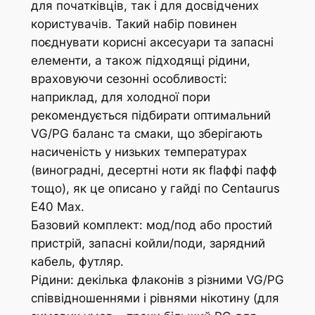
для початківців, так і для досвідчених
користувачів. Такий набір повинен
поєднувати корисні аксесуари та запасні
елементи, а також підходящі рідини,
враховуючи сезонні особливості:
наприклад, для холодної пори
рекомендується підбирати оптимальний
VG/PG баланс та смаки, що зберігають
насиченість у низьких температурах
(виноградні, десертні ноти як flаффі пафф
тощо), як це описано у гайді по Centaurus
E40 Max.
Базовий комплект: мод/под або простий
пристрій, запасні койли/поди, зарядний
кабель, футляр.
Рідини: декілька флаконів з різними VG/PG
співвідношеннями і рівнями нікотину (для