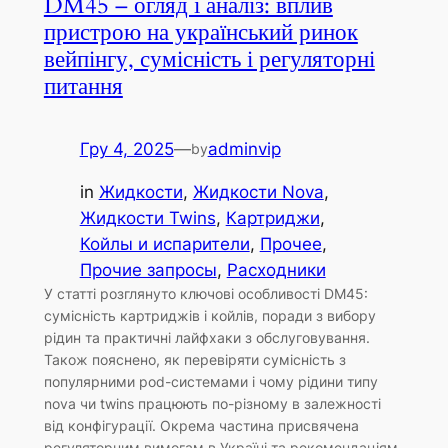
DM45 – огляд і аналіз: вплив
пристрою на український ринок
вейпінгу, сумісність і регуляторні
питання
Гру 4, 2025
—
adminvip
by
in
Жидкости
, 
Жидкости Nova
, 
Жидкости Twins
, 
Картриджи
, 
Койлы и испарители
, 
Прочее
, 
Прочие запросы
, 
Расходники
У статті розглянуто ключові особливості DM45:
сумісність картриджів і койлів, поради з вибору
рідин та практичні лайфхаки з обслуговування.
Також пояснено, як перевіряти сумісність з
популярними pod-системами і чому рідини типу
nova чи twins працюють по-різному в залежності
від конфігурації. Окрема частина присвячена
регуляторним вимогам в Україні та рекомендаціям