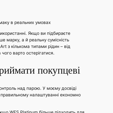
 смаку в реальних умовах
використанні. Якщо ви підбираєте
ше марку, а й реальну сумісність
Art з кількома типами рідин – від
 чого варто остерігатися.
приймати покупцеві
 контроль над парою. У моєму досвіді
ри правильному налаштуванні економно
якщо WES Platinum більше підходить для