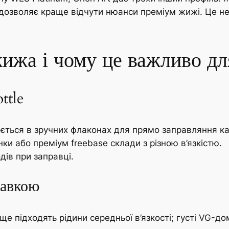
t дозволяє краще відчути нюанси преміум жижі. Це не
жижа і чому це важливо дл
ttle
ється в зручних флаконах для прямо заправляння ка
ки або преміум freebase склади з різною в’язкістю.
одів при заправці.
равкою
раще підходять рідини середньої в’язкості; густі VG-