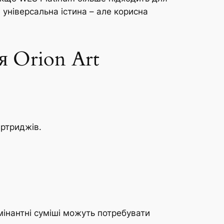
 універсальна істина – але корисна
я Orion Art
ртриджів.
домінантні суміші можуть потребувати