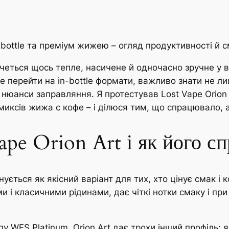
 in-bottle та преміум жижею – огляд продуктивності й
очеться щось тепле, насичене й одночасно зручне у 
 перейти на in-bottle формати, важливо знати не ли
 нюанси заправляння. Я протестував Lost Vape Orion 
миксів жижа с кофе – і ділюся тим, що спрацювало, а
ape Orion Art і як його с
нується як якісний варіант для тих, хто цінує смак і
и і класичними рідинами, дає чіткі нотки смаку і п
 WES Platinum, Orion Art дає трохи інший профіль: 