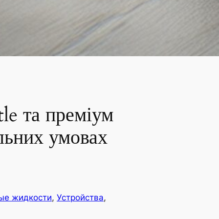
tle та преміум
льних умовах
ые жидкости
, 
Устройства
, 