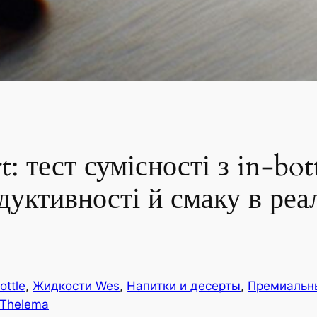
: тест сумісності з in-bot
уктивності й смаку в реа
ottle
, 
Жидкости Wes
, 
Напитки и десерты
, 
Премиальн
/Thelema