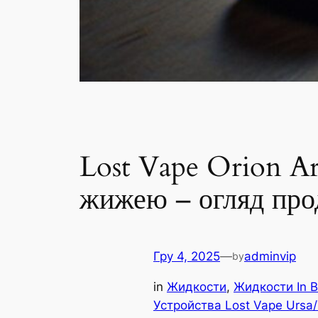
Lost Vape Orion Art
жижею – огляд прод
Гру 4, 2025
—
adminvip
by
in
Жидкости
, 
Жидкости In B
Устройства Lost Vape Ursa