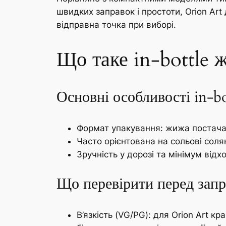
швидких заправок і простоти, Orion Ar
відправна точка при виборі.
Що таке in-bottle 
Основні особливості in-bo
Формат упакування: жижа постача
Часто орієнтована на сольові солян
Зручність у дорозі та мінімум відх
Що перевірити перед зап
В’язкість (VG/PG): для Orion Art к