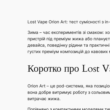
Lost Vape Orion Art: тест сумісності з
Зима – час експериментів зі смаком: х
пристрій під преміум жижа або плануєте
девайса, поведінку рідини та практичні
густих преміум композицій до кавових 
Коротко про Lost V
Orion Art – це pod-система, яка позиціо
вона добре витримує роботу з сольовим
витрачає жижа.
Порівняно з компактними моделями типу