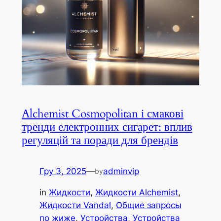
Alchemist Cosmopolitan і смакові
тренди електронних сигарет: вплив
регуляцій та поради для брендів
Гру 3, 2025
—
adminvip
by
in
Жидкости
, 
Жидкости Alchemist
, 
Жидкости Vandal
, 
Общие запросы
по жиже
, 
Устройства
, 
Устройства