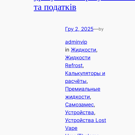
та податків
Гру 2, 2025
—
by
adminvip
in
Жидкости
, 
Жидкости
Refrost
, 
Калькуляторы и
расчёты
, 
Премиальные
жидкости
, 
Самозамес
, 
Устройства
, 
Устройства Lost
Vape