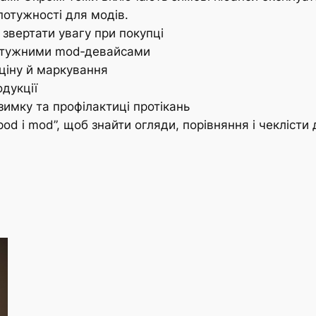
 потужності для модів.
 звертати увагу при покупці
потужними mod‑девайсами
ціну й маркування
дукції
имку та профілактиці протікань
 pod і mod”, щоб знайти огляди, порівняння і чекліст