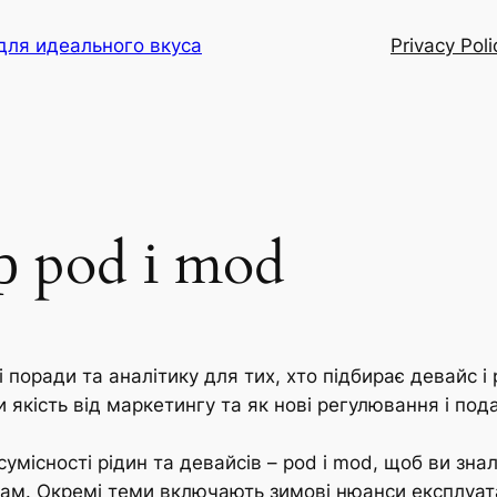
для идеального вкуса
Privacy Poli
р pod і mod
ні поради та аналітику для тих, хто підбирає девайс 
и якість від маркетингу та як нові регулювання і под
умісності рідин та девайсів – pod і mod, щоб ви зна
вам. Окремі теми включають зимові нюанси експлуатац