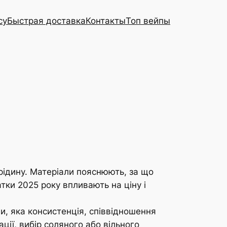
cy
Быстрая доставка
Контакты
Топ вейпы
і рідину. Матеріали пояснюють, за що
атки 2025 року впливають на ціну і
ли, яка консистенція, співвідношення
ії, вибір соляного або вільного