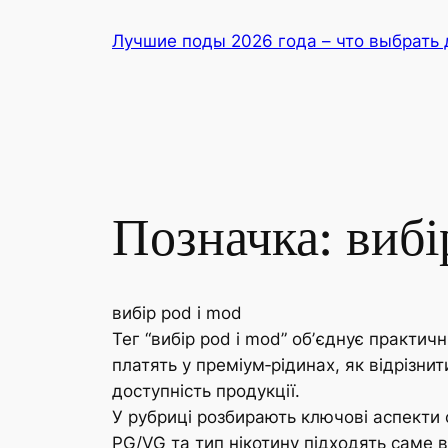
Перейти
Лучшие поды 2026 года – что выбрать 
до
вмісту
Позначка:
вибі
вибір pod і mod
Тег “вибір pod і mod” обʼєднує практич
платять у преміум‑рідинах, як відрізнит
доступність продукції.
У рубриці розбирають ключові аспекти с
PG/VG та тип нікотину підходять саме 