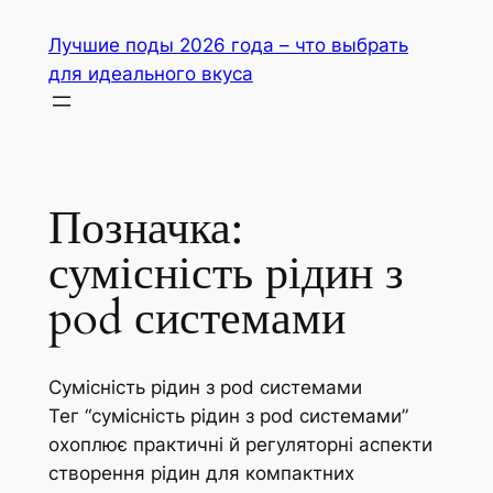
Перейти
Лучшие поды 2026 года – что выбрать
до
для идеального вкуса
вмісту
Позначка:
сумісність рідин з
pod системами
Сумісність рідин з pod системами
Тег “сумісність рідин з pod системами”
охоплює практичні й регуляторні аспекти
створення рідин для компактних