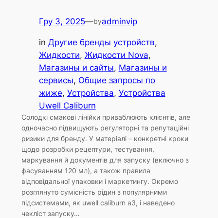
Гру 3, 2025
—
adminvip
by
in
Другие бренды устройств
, 
Жидкости
, 
Жидкости Nova
, 
Магазины и сайты
, 
Магазины и
сервисы
, 
Общие запросы по
жиже
, 
Устройства
, 
Устройства
Uwell Caliburn
Солодкі смакові лінійки приваблюють клієнтів, але
одночасно підвищують регуляторні та репутаційні
ризики для бренду. У матеріалі – конкретні кроки
щодо розробки рецептури, тестування,
маркування й документів для запуску (включно з
фасуванням 120 мл), а також правила
відповідальної упаковки і маркетингу. Окремо
розглянуто сумісність рідин з популярними
підсистемами, як uwell caliburn a3, і наведено
чекліст запуску…