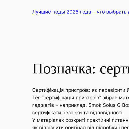
Перейти
Лучшие поды 2026 года – что выбрать 
до
вмісту
Позначка:
серт
Сертифікація пристроїв: як перевірити 
Тег “сертифікація пристроїв” зібрав ма
гаджетів – наприклад, Smok Solus G Bo
сертифікати безпеки та відповідності.
У матеріалах розкриті практичні питанн
як відрізнити оригінал від підробки і пе