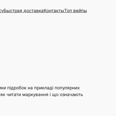
cy
Быстрая доставка
Контакты
Топ вейпы
зики підробок на прикладі популярних
 як читати маркування і що означають