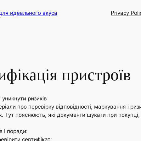
для идеального вкуса
Privacy Poli
ифікація пристроїв
й уникнути ризиків
теріали про перевірку відповідності, маркування і ри
x. Тут пояснюють, які документи шукати при покупці,
я і поради:
ревірити сертифікат;