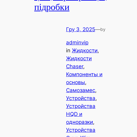
підробки
Гру 3, 2025
—
by
adminvip
in
Жидкости
, 
Жидкости
Chaser
, 
Компоненты и
основы
, 
Самозамес
, 
Устройства
, 
Устройства
HQD и
одноразки
, 
Устройства