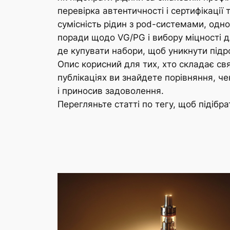
перевірка автентичності і сертифікації 
сумісність рідин з pod-системами, одн
поради щодо VG/PG і вибору міцності 
де купувати набори, щоб уникнути підро
Опис корисний для тих, хто складає свя
публікаціях ви знайдете порівняння, ч
і приносив задоволення.
Перегляньте статті по тегу, щоб підібр