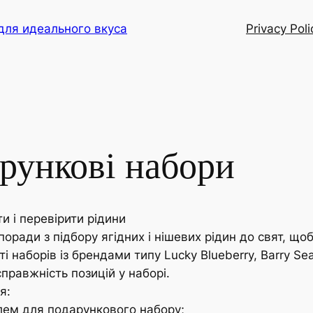
для идеального вкуса
Privacy Poli
рункові набори
и і перевірити рідини
поради з підбору ягідних і нішевих рідин до свят, що
 наборів із брендами типу Lucky Blueberry, Barry Se
справжність позицій у наборі.
я:
ілем для подарункового набору;