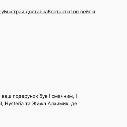
cy
Быстрая доставка
Контакты
Топ вейпы
б ваш подарунок був і смачним, і
al, Hysteria та Жижа Алхимик: де