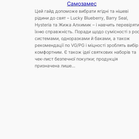
Самозамес
Цей гайд допоможе вибрати ягідні та нішеві
рідини до свят – Lucky Blueberry, Barry Seal,
Hysteria та Жижа Алхимик – і навчить перевірят
їхню справжність. Поради щодо сумісності з po
системами, одноразками й баками, а також
рекомендації по VG/PG і міцності зроблять вибір
комфортним. Є також ідеї святкових наборів та
чек-лист безпечної покупки; продукція
призначена лише…