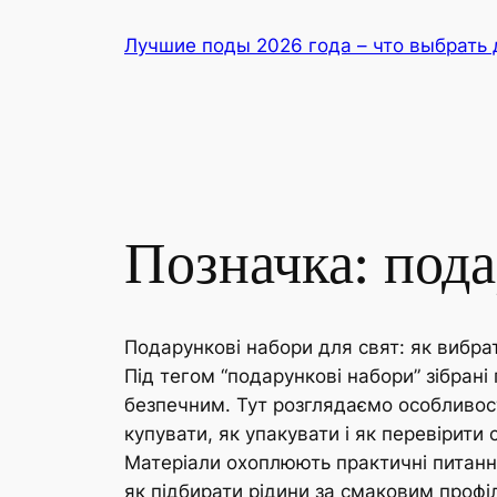
Перейти
Лучшие поды 2026 года – что выбрать 
до
вмісту
Позначка:
пода
Подарункові набори для свят: як вибрат
Під тегом “подарункові набори” зібрані 
безпечним. Тут розглядаємо особливості
купувати, як упакувати і як перевірити 
Матеріали охоплюють практичні питанн
як підбирати рідини за смаковим проф