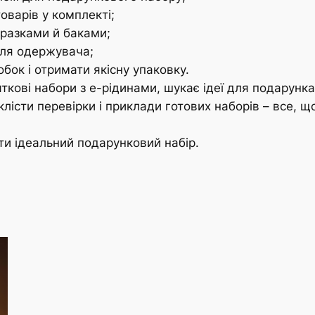
товарів у комплекті;
оразками й баками;
для одержувача;
бок і отримати якісну упаковку.
ткові набори з е-рідинами, шукає ідеї для подарунка
еклісти перевірки і приклади готових наборів – все,
ати ідеальний подарунковий набір.