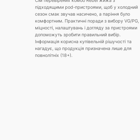
Сім перевірених комбо Rebel жижа з
підходящими pod-пристроями, щоб у холодний
сезон смак звучав насичено, а паріння було
комфортним. Практичні поради з вибору VG/PG,
міцності, налаштувань і догляду за пристроями
допоможуть зробити правильний вибір.
Інформація корисна купівельній рішучості та
нагадує, що продукція призначена лише для
повнолітніх (18+).