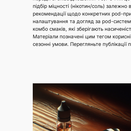
підбір міцності (нікотин/соль) залежно 
рекомендації щодо конкретних pod-при
налаштування та догляд за pod-система
комбо смаків, які зберігають насиченіс
Матеріали позначені цим тегом корисні я
сезонні умови. Перегляньте публікації п