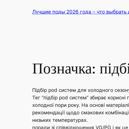
Перейти
Лучшие поды 2026 года – что выбрать 
до
вмісту
Позначка:
підб
Підбір pod систем для холодного сезон
Тег “підбір pod систем” збирає корисн
холодної пори року. На основі матеріа
рекомендації щодо смакових комбінаці
низьких температурах.
поради зі співвідношення VG/PG і як це