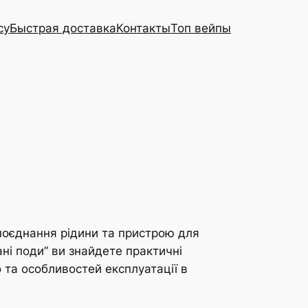
cy
Быстрая доставка
Контакты
Топ вейпы
 поєднання рідини та пристрою для
ні поди” ви знайдете практичні
та особливостей експлуатації в