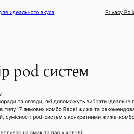
для идеального вкуса
Privacy Poli
ір pod систем
у
і поради та огляди, які допоможуть вибрати ідеальне
лів типу “7 зимових комбо Rebel жижа та рекомендова
й, сумісності pod-систем з конкретними жижа-комбо 
 впливає на смак та пар у холоді;