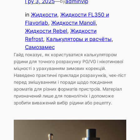
Гру 3, 2025
—
adminvip
by
in
Жидкости
, 
Жидкости FL350 и
Flavorlab
, 
Жидкости Manoli
, 
Жидкости Rebel
, 
Жидкости
Refrost
, 
Калькуляторы и расчёты
, 
Самозамес
Гайд показує, як користуватися калькулятором
рідини для точного розрахунку PG/VG і нікотинової
міцності з урахуванням зимових корекцій.
Наведено практичні приклади розрахунків, чек-ліст
перед змішуванням і поради щодо поєднання
ароматів для різних форматів пристроїв. Матеріал
призначений лише для повнолітніх і допоможе
зробити виважений вибір рідини або рецепту.