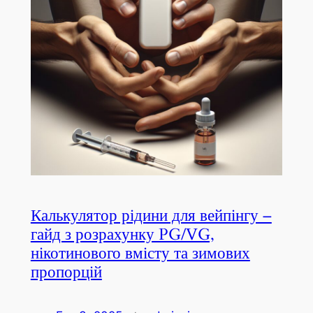
Калькулятор рідини для вейпінгу –
гайд з розрахунку PG/VG,
нікотинового вмісту та зимових
пропорцій