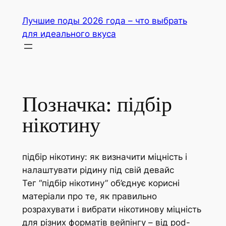
Перейти
Лучшие поды 2026 года – что выбрать
до
для идеального вкуса
вмісту
Позначка:
підбір
нікотину
підбір нікотину: як визначити міцність і
налаштувати рідину під свій девайс
Тег “підбір нікотину” об’єднує корисні
матеріали про те, як правильно
розрахувати і вибрати нікотинову міцність
для різних форматів вейпінгу – від pod-