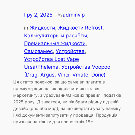
Гру 2, 2025
—
adminvip
by
in
Жидкости
, 
Жидкости Refrost
, 
Калькуляторы и расчёты
, 
Премиальные жидкости
, 
Самозамес
, 
Устройства
, 
Устройства Lost Vape
Ursa/Thelema
, 
Устройства Voopoo
(Drag, Argus, Vinci, Vmate, Doric)
Ця стаття пояснює, за що саме ви платите в
преміум‑рідинах і як відрізнити якість від
маркетингу, з урахуванням нових правил і податків
2025 року. Дізнаєтеся, як підібрати рідину під свій
девайс (pod або мод), на що звертати увагу взимку
і які документи запитувати у продавця. Продукція
призначена тільки для повнолітніх 18+.