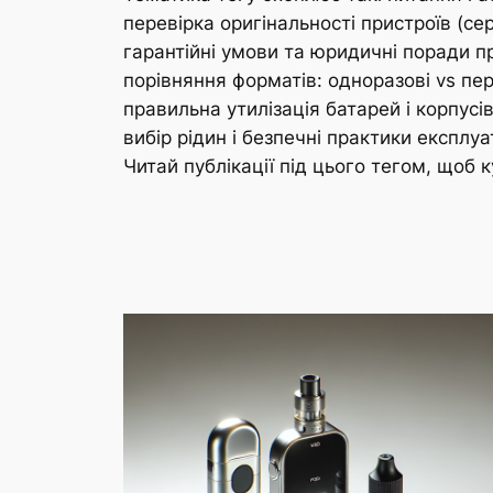
перевірка оригінальності пристроїв (се
гарантійні умови та юридичні поради пр
порівняння форматів: одноразові vs пе
правильна утилізація батарей і корпусі
вибір рідин і безпечні практики експл
Читай публікації під цього тегом, щоб к