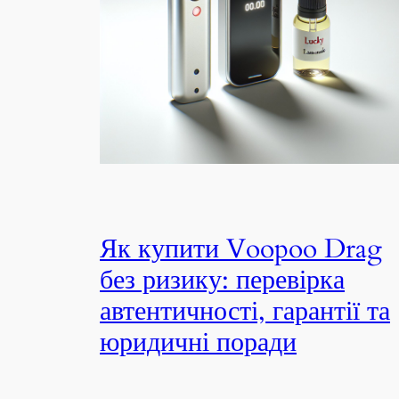
Як купити Voopoo Drag
без ризику: перевірка
автентичності, гарантії та
юридичні поради