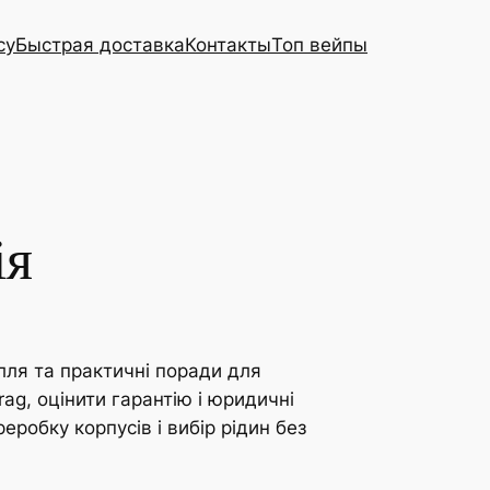
cy
Быстрая доставка
Контакты
Топ вейпы
ія
ілля та практичні поради для
ag, оцінити гарантію і юридичні
еробку корпусів і вибір рідин без