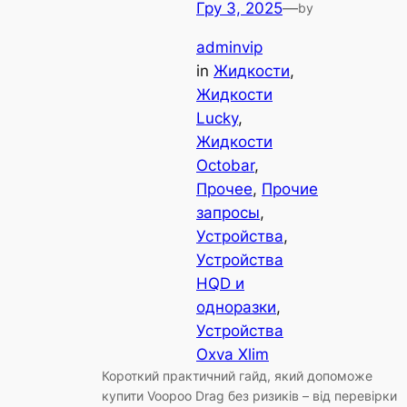
Гру 3, 2025
—
by
adminvip
in
Жидкости
, 
Жидкости
Lucky
, 
Жидкости
Octobar
, 
Прочее
, 
Прочие
запросы
, 
Устройства
, 
Устройства
HQD и
одноразки
, 
Устройства
Oxva Xlim
Короткий практичний гайд, який допоможе
купити Voopoo Drag без ризиків – від перевірки