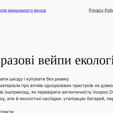
для идеального вкуса
Privacy Poli
разові вейпи еколог
ити шкоду і купувати без ризику
 матеріали про вплив одноразових пристроїв на довк
ів (наприклад, як перевірити автентичність Voopoo Dr
, але й екологічні наслідки: утилізацію батарей, пер
спекти: