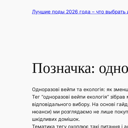
Перейти
Лучшие поды 2026 года – что выбрать 
до
вмісту
Позначка:
одно
Одноразові вейпи та екологія: як зменш
Тег “одноразові вейпи екологія” зібрав
відповідального вибору. На основі гайд
нюанси) ми розглядаємо не лише покупку
шкідливих домішок.
Тематика тегу охоплює такі питання і а