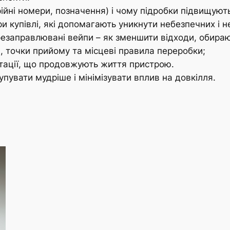
рійні номери, позначення) і чому підробки підвищуют
и купівлі, які допомагають уникнути небезпечних і не
резаправлювані вейпи – як зменшити відходи, обираю
в, точки прийому та місцеві правила переробки;
уатації, що продовжують життя пристрою.
упувати мудріше і мінімізувати вплив на довкілля.